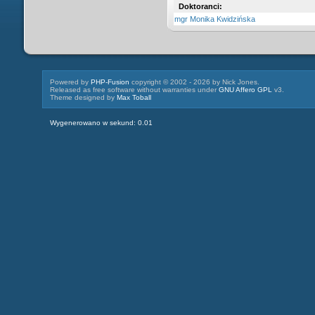
Doktoranci:
mgr Monika Kwidzińska
Powered by
PHP-Fusion
copyright © 2002 - 2026 by Nick Jones.
Released as free software without warranties under
GNU Affero GPL
v3.
Theme designed by
Max Toball
Wygenerowano w sekund: 0.01