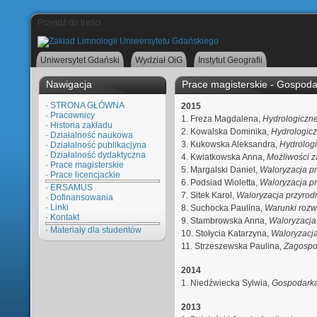
Przejdź do treści
Uniwersytet Gdański
Wydział OiG
Instytut Geografii
Nawigacja
Prace magisterskie - Gospod
·
STRONA GŁÓWNA
2015
·
Pracownicy
1. Freza Magdalena,
Hydrologiczne
·
Historia zakładu
2. Kowalska Dominika,
Hydrologic
·
Działalność naukowa
3. Kukowska Aleksandra,
Hydrolog
·
Działalność publikacjyna
·
Działalność dydaktyczna
4. Kwiatkowska Anna,
Możliwości z
·
Prace magisterskie
5. Margalski Daniel,
Waloryzacja prz
·
Prace licencjackie
6. Podsiad Wioletta,
Waloryzacja prz
·
ERSAMUS
7. Sitek Karol,
Waloryzacja przyrodni
·
Dofinansowania
·
Linki
8. Suchocka Paulina,
Warunki rozw
·
Kontakt
9. Stambrowska Anna,
Waloryzacja 
·
Materiały dla studentów
10. Stołycia Katarzyna,
Waloryzacja
11. Strzeszewska Paulina,
Zagospo
2014
1. Niedźwiecka Sylwia,
Gospodarka
2013