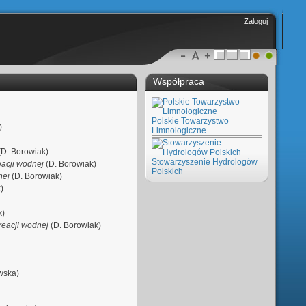
Zaloguj
Współpraca
Polskie Towarzystwo
)
Limnologiczne
D. Borowiak)
Stowarzyszenie Hydrologów
reacji wodnej
(D. Borowiak)
Polskich
nej
(D. Borowiak)
)
k)
kreacji wodnej
(D. Borowiak)
wska)