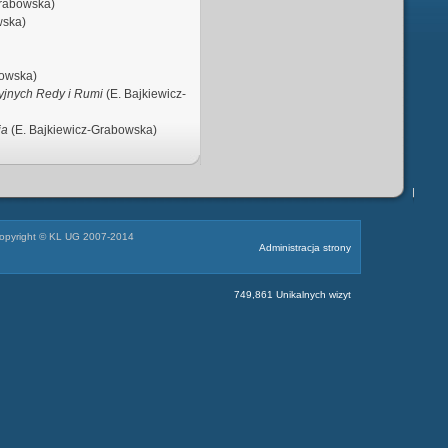
Grabowska)
wska)
bowska)
yjnych Redy i Rumi
(E. Bajkiewicz-
ia
(E. Bajkiewicz-Grabowska)
opyright © KL UG 2007-2014
Administracja strony
749,861 Unikalnych wizyt