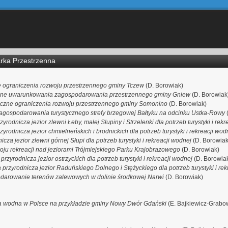
arka Przestrzenna
 ograniczenia rozwoju przestrzennego gminy Tczew
(D. Borowiak)
zne uwarunkowania zagospodarowania przestrzennego gminy Gniew
(D. Borowiak
iczne ograniczenia rozwoju przestrzennego gminy Somonino
(D. Borowiak)
agospodarowania turystycznego strefy brzegowej Bałtyku na odcinku Ustka-Rowy
(
yrodnicza jezior zlewni Łeby, małej Słupiny i Strzelenki dla potrzeb turystyki i rek
yrodnicza jezior chmielneńskich i brodnickich dla potrzeb turystyki i rekreacji wod
cza jezior zlewni górnej Słupi dla potrzeb turystyki i rekreacji wodnej
(D. Borowiak
oju rekreacji nad jeziorami Trójmiejskiego Parku Krajobrazowego
(D. Borowiak)
przyrodnicza jezior ostrzyckich dla potrzeb turystyki i rekreacji wodnej
(D. Borowia
 przyrodnicza jezior Raduńskiego Dolnego i Stężyckiego dla potrzeb turystyki i re
darowanie terenów zalewowych w dolinie środkowej Narwi
(D. Borowiak)
 wodna w Polsce na przykładzie gminy Nowy Dwór Gdański
(E. Bajkiewicz-Grabo