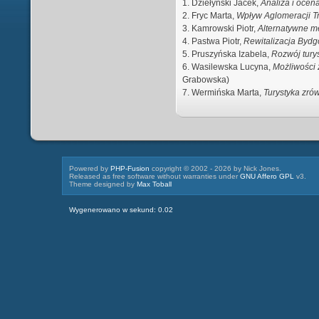
1. Dziełyński Jacek,
Analiza i oce
2. Fryc Marta,
Wpływ Aglomeracji Tr
3. Kamrowski Piotr,
Alternatywne 
4. Pastwa Piotr,
Rewitalizacja Byd
5. Pruszyńska Izabela,
Rozwój tury
6. Wasilewska Lucyna,
Możliwości
Grabowska)
7. Wermińska Marta,
Turystyka zró
Powered by
PHP-Fusion
copyright © 2002 - 2026 by Nick Jones.
Released as free software without warranties under
GNU Affero GPL
v3.
Theme designed by
Max Toball
Wygenerowano w sekund: 0.02