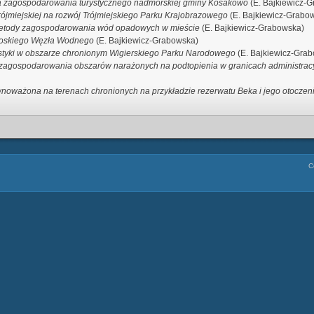
na zagospodarowania turystycznego nadmorskiej gminy Kosakowo
(E. Bajkiewicz-
ójmiejskiej na rozwój Trójmiejskiego Parku Krajobrazowego
(E. Bajkiewicz-Grabo
metody zagospodarowania wód opadowych w mieście
(E. Bajkiewicz-Grabowska)
goskiego Węzła Wodnego
(E. Bajkiewicz-Grabowska)
styki w obszarze chronionym Wigierskiego Parku Narodowego
(E. Bajkiewicz-Gra
 zagospodarowania obszarów narażonych na podtopienia w granicach administrac
wnoważona na terenach chronionych na przykładzie rezerwatu Beka i jego otoczen
C